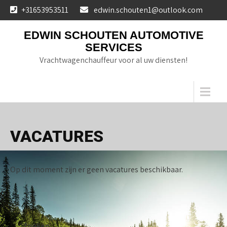
Skip
+31653953511
edwin.schouten1@outlook.com
to
content
EDWIN SCHOUTEN AUTOMOTIVE
SERVICES
Vrachtwagenchauffeur voor al uw diensten!
Menu
VACATURES
Op dit moment zijn er geen vacatures beschikbaar.
Zoeken